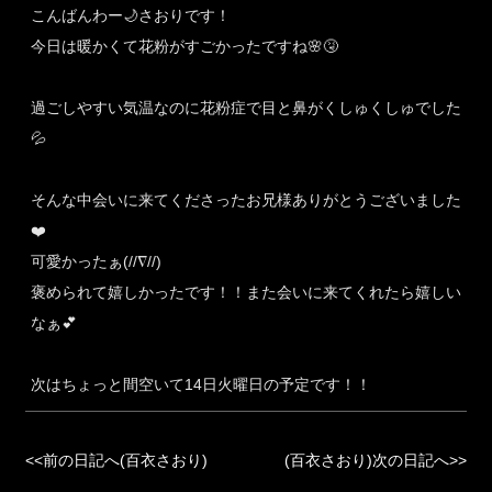
こんばんわー🌙さおりです！
今日は暖かくて花粉がすごかったですね🌸🤧
過ごしやすい気温なのに花粉症で目と鼻がくしゅくしゅでした
💦
そんな中会いに来てくださったお兄様ありがとうございました
❤️
可愛かったぁ(//∇//)
褒められて嬉しかったです！！また会いに来てくれたら嬉しい
なぁ💕
次はちょっと間空いて14日火曜日の予定です！！
<<前の日記へ(百衣さおり)
(百衣さおり)次の日記へ>>