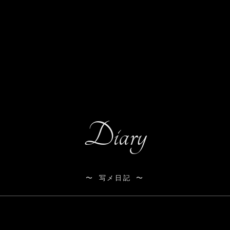
Diary
写メ日記