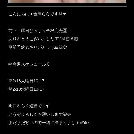
こんにちは☀️吉澤ららです🐰❤︎
前回土曜日びっしり全枠完売🈵
ありがとうございました🙇🏻‍♀️🫶🏻🫶🏻
事前予約もありがとうう🙏🏻💞
✏️今週スケジュール🗓️
💛2/18火曜日10-17
🧡2/19水曜日10-17
明日から２連勤です❣️
どうぞよろしくお願いします🤭🩷
まだまだ寒いので一緒に温まりましょ🐻‍❄️♪